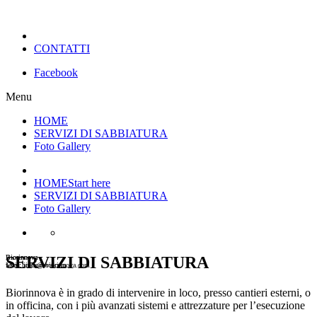
CONTATTI
Facebook
Menu
HOME
SERVIZI DI SABBIATURA
Foto Gallery
HOME
Start here
SERVIZI DI SABBIATURA
Foto Gallery
Biorinnova
Biorinnova
SERVIZI DI SABBIATURA
www.biorinnova.com
Mail: info @ biorinnova.com
Biorinnova è in grado di intervenire in loco, presso cantieri esterni, o
in officina, con i più avanzati sistemi e attrezzature per l’esecuzione